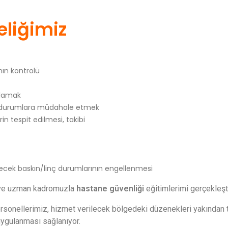
eliğimiz
ının kontrolü
ğlamak
bi durumlara müdahale etmek
in tespit edilmesi, takibi
lecek baskın/linç durumlarının engellenmesi
i ve uzman kadromuzla
hastane güvenliği
eğitimlerimi gerçekleşt
onellerimiz, hizmet verilecek bölgedeki düzenekleri yakından taki
uygulanması sağlanıyor.