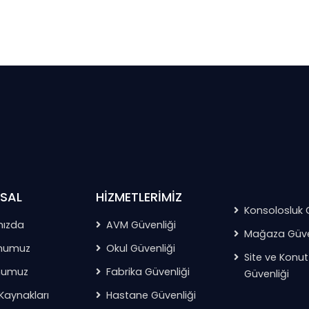
SAL
HIZMETLERIMIZ
Konsolosluk 
mızda
AVM Güvenliği
Mağaza Güve
numuz
Okul Güvenliği
Site ve Konut
numuz
Fabrika Güvenliği
Güvenliği
Kaynakları
Hastane Güvenliği