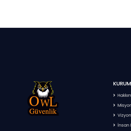
KURUM
Hakkı
Misyo
Vizyo
İnsan 